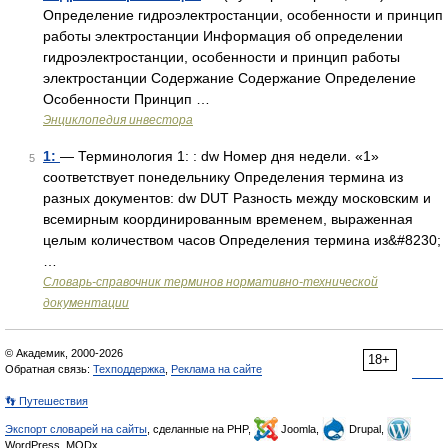
Определение гидроэлектростанции, особенности и принцип
работы электростанции Информация об определении
гидроэлектростанции, особенности и принцип работы
электростанции Содержание Содержание Определение
Особенности Принцип …
Энциклопедия инвестора
1:
— Терминология 1: : dw Номер дня недели. «1»
5
соответствует понедельнику Определения термина из
разных документов: dw DUT Разность между московским и
всемирным координированным временем, выраженная
целым количеством часов Определения термина из&#8230;
…
Словарь-справочник терминов нормативно-технической
документации
© Академик, 2000-2026
18+
Обратная связь:
Техподдержка
,
Реклама на сайте
👣 Путешествия
Экспорт словарей на сайты
, сделанные на PHP,
Joomla,
Drupal,
WordPress, MODx.