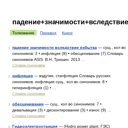
падение+значимости+вследстви
Толкование
Перевод
Книги
падение значимости вследствие избытка
— сущ., кол во
1
синонимов: 2 • инфляция (8) • обесценивание (7) Словарь
синонимов ASIS. В.Н. Тришин. 2013 …
Словарь синонимов
инфляция
— вздутие, стагфляция Словарь русских
2
синонимов. инфляция сущ., кол во синонимов: 8 •
гиперинфляция (1) • …
Словарь синонимов
обесценивание
— сущ., кол во синонимов: 7 •
3
девальвация (3) • дисконтирование (3) • износ (9) …
Словарь синонимов
Гидроэлектростанция
— (Hydro power plant, ГЭС)
4